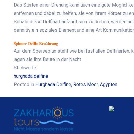
Das Starten einer Drehung kann auch eine gute Möglichkei
entfernen und dabei zu helfen, sie von ihrem Körper zu en
Sobald diese Delfinart anfängt sich zu drehen, werden and
definitiv ein soziales Element und eine Art Kommunikation
Spinner-Delfin Ernährung
Auf dem Speiseplan steht wie bei fast allen Delfinarten, k
jagen sie ihre Beute in der Nacht
Stichworte:
hurghada delfine
Posted in
Hurghada Delfine, Rotes Meer, Ägypten