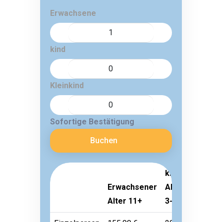
Erwachsene
kind
Kleinkind
Sofortige Bestätigung
Buchen
kind
Erwachsener
Alter
Kleink
Alter 11+
3-10
Alter 