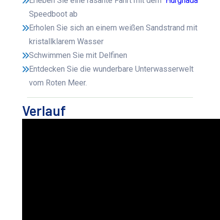
Erleben Sie eine rasante Fahrt mit dem
Hurghada
Speedboot ab
Erholen Sie sich an einem weißen Sandstrand mit
kristallklarem Wasser
Schwimmen Sie mit Delfinen
Entdecken Sie die wunderbare Unterwasserwelt
vom Roten Meer.
Verlauf