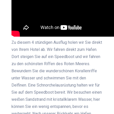
Zu diesem 4 stündigen Ausflug holen wir Sie direkt
von Ihrem Hotel ab. Wir fahren direkt zum Hafen.
Dort steigen Sie auf ein Speedboot und wir fahren
zu den schönsten Riffen des Roten Meeres.
Bewundern Sie die wunderschönen Korallenriffe
unter Wasser und schwimmen Sie mit den
Delfinen. Eine Schnorchelausrüstung halten wir für
Sie auf dem Speedboot bereit. Wir besuchen einen
weißen Sandstrand mit kristallklarem Wasser, hier
können Sie ein wenig entspannen, bevor es
weitergeht. Nach unserer Rückkehr am Hafen