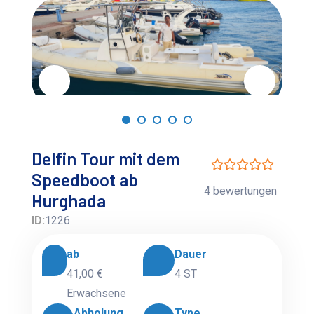
Delfin Tour mit dem
Speedboot ab
4 bewertungen
Hurghada
ID:
1226
ab
Dauer
41,00 €
4 ST
Erwachsene
Abholung
Type