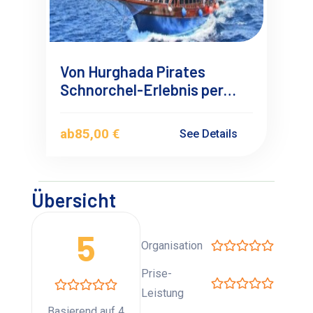
Von Hurghada Pirates
Schnorchel-Erlebnis per
Segelboot
ab
85,00 €
See Details
Übersicht
5
Organisation
Prise-
Leistung
Basierend auf 4