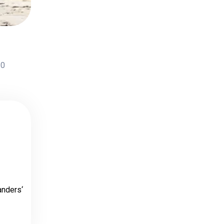
0
anders‘