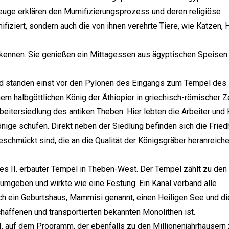
uge erklären den Mumifizierungsprozess und deren religiöse
iziert, sondern auch die von ihnen verehrte Tiere, wie Katzen,
e kennen. Sie genießen ein Mittagessen aus ägyptischen Speisen
nd standen einst vor den Pylonen des Eingangs zum Tempel des
em halbgöttlichen König der Äthiopier in griechisch-römischer Ze
beitersiedlung des antiken Theben. Hier lebten die Arbeiter und 
Könige schufen. Direkt neben der Siedlung befinden sich die Frie
eschmückt sind, die an die Qualität der Königsgräber heranreiche
.
s II. erbauter Tempel in Theben-West. Der Tempel zählt zu den
 umgeben und wirkte wie eine Festung. Ein Kanal verband alle
ch ein Geburtshaus, Mammisi genannt, einen Heiligen See und di
haffenen und transportierten bekannten Monolithen ist.
 auf dem Programm, der ebenfalls zu den Millionenjahrhäusern z