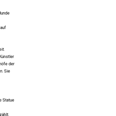
 Hunde
 auf
it.
Künstler
dhöfe der
n. Sie
e Statue
ählt.