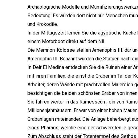
Archäologische Modelle und Mumifizierungswerkze
Bedeutung. Es wurden dort nicht nur Menschen mumif
und Krokodile.
In der Mittagszeit lernen Sie die ägyptische Küch
einem Motorboot direkt auf dem Nil.
Die Memnon-Kolosse stellen Amenophis III. dar u
Amenophis III. Benannt wurden die Statuen nach ein
In Deir El Medina entdecken Sie die Ruinen einer Ar
mit ihren Familien, die einst die Gräber im Tal der 
Arbeiter, deren Wände mit prachtvollen Malereien g
besichtigen die beiden schönsten Gräber von innen
Sie fahren weiter in das Ramesseum, ein von Ramse
Millionenjahrhäusern. Er war von einer hohen Mauer
Grabanlagen miteinander. Die Anlage beherbergt au
eines Pharaos, welche eine der schwersten je gesc
Zum Abschluss steht der Totentempel des Sethos I.