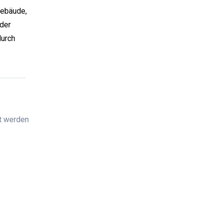
gebäude,
der
durch
nt werden