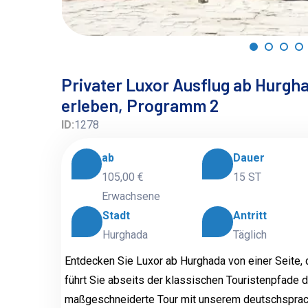
Privater Luxor Ausflug ab Hurgh
erleben, Programm 2
ID:
1278
ab
Dauer
105,00 €
15 ST
Erwachsene
Stadt
Antritt
Hurghada
Täglich
Entdecken Sie Luxor ab Hurghada von einer Seite, d
führt Sie abseits der klassischen Touristenpfade 
maßgeschneiderte Tour mit unserem deutschsprach