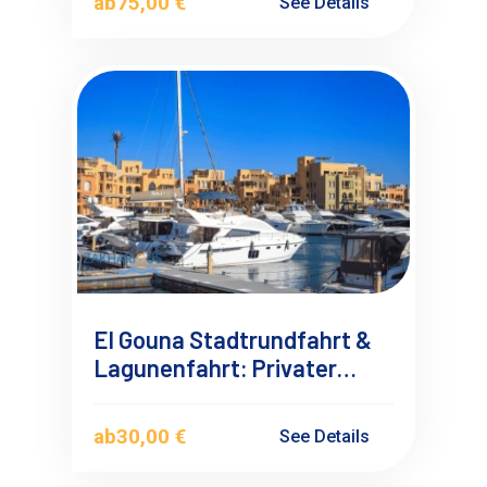
ab
75,00 €
See Details
El Gouna Stadtrundfahrt &
Lagunenfahrt: Privater
Ausflug ab Hurghada
ab
30,00 €
See Details