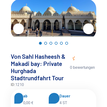
Von Sahl Hasheesh &
Makadi bay: Private
0 bewertungen
Hurghada
Stadtrundfahrt Tour
ID:
1210
ab
Dauer
0,00 €
4 ST