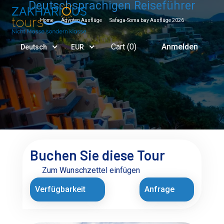
Deutschsprachigen Reiseführer
Home
Ägypten Ausflüge
Safaga-Soma bay Ausflüge 2026
Cart (
0
)
Anmelden
Deutsch
EUR
Buchen Sie diese Tour
Zum Wunschzettel einfügen
Verfügbarkeit
Anfrage