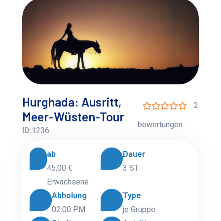
Hurghada: Ausritt,
2
Meer-Wüsten-Tour
bewertungen
ID:
1236
ab
Dauer
45,00 €
3 ST
Erwachsene
Abholung
Type
02:00 PM
je Gruppe