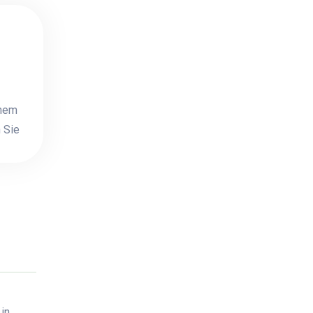
inem
 Sie
in