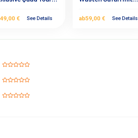
rghada – Dein Nr. 1
dem Quad in
usflug
Hurghada – Ihr
b
49,00 €
ab
59,00 €
See Details
See Detail
Ausflug Nr. 1