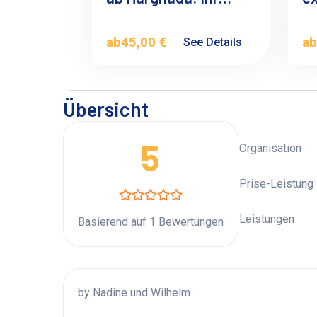
unvergessliches
Hu
Wüstenabenteuer
A
ab
45,00 €
a
See Details
Übersicht
5
Organisation
Prise-Leistung
Leistungen
Basierend auf 1 Bewertungen
by Nadine und Wilhelm