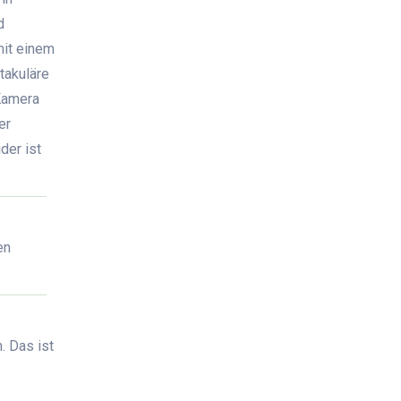
d
mit einem
takuläre
Kamera
er
der ist
en
. Das ist