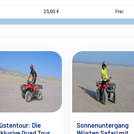
25,00 €
Frei
üstentour: Die
Sonnenuntergang
klusive Quad Tour
Wüsten Safari mit