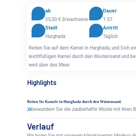
ab
Dauer
35,00 €
Erwachsene
1 ST
Stadt
Antritt
Hurghada
Täglich
Reiten Sie auf dem Kamel in Hurghada, und Sich ein
leichtfüßigen Kamel durch den Wüstensand und bew
weit über das Meer.
Highlights
Reiten Sie Kamele in Hurghada durch den Wüstensand.
bewundern Sie die zauberhafte Wüste mit ihren B
Verlauf
Wir holen Sie mit unserem klimatisierten Minibus di