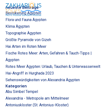
neueste Beiträge
Bevölkerung Ägypten
Flora und Fauna Ägypten
Cart (
0
)
Anmelden
Deutsch
EUR
Klima Ägypten
Topographie Ägypten
Größte Pyramide von Gizeh
Hai Arten im Roten Meer
Fische Rotes Meer: Arten, Gefahren & Tauch-Tipps |
Ägypten
Rotes Meer Ägypten: Urlaub, Tauchen & Unterwasserwelt
Hai-Angriff in Hurghada 2023
Sehenswürdigkeiten von Alexandria Ägypten
Kategorien
Abu Simbel Tempel
Alexandria - Metropole am Mittelmeer
Antoniuskloster (St. Antonius-Kloster)