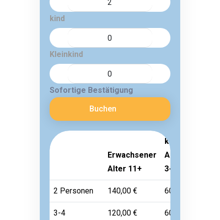
kind
Kleinkind
Sofortige Bestätigung
Buchen
kind
Erwachsener
Alter
Klein
Alter 11+
3-10
Alter 
2 Personen
140,00 €
60,00 €
Frei
3-4
120,00 €
60,00 €
Frei