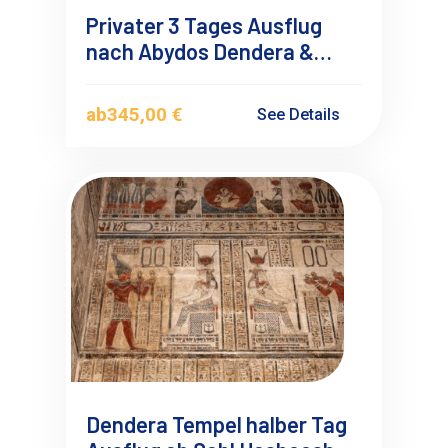
Privater 3 Tages Ausflug
nach Abydos Dendera &
Luxor ab Sah Hasheesh mit
Übernachtung
ab
345,00 €
See Details
Dendera Tempel halber Tag